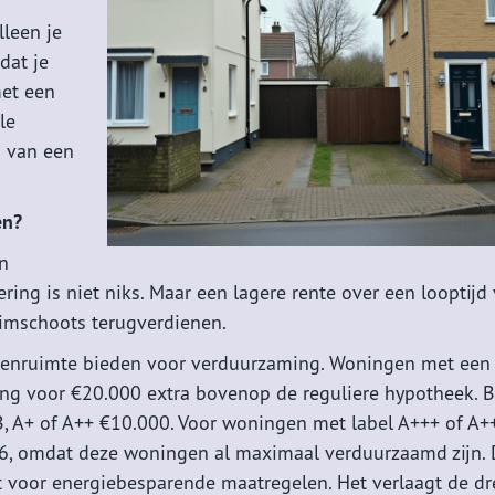
lleen je
dat je
met een
le
n van een
en?
en
ing is niet niks. Maar een lagere rente over een looptijd
ruimschoots terugverdienen.
 leenruimte bieden voor verduurzaming. Woningen met een
ing voor €20.000 extra bovenop de reguliere hypotheek. B
A, B, A+ of A++ €10.000. Voor woningen met label A+++ of A+
6, omdat deze woningen al maximaal verduurzaamd zijn. 
t voor energiebesparende maatregelen. Het verlaagt de d