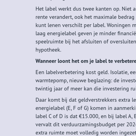
Het label werkt dus twee kanten op. Niet a
rente verandert, ook het maximale bedrag 
kunt lenen verschilt per label. Woningen 
laag energielabel geven je minder financië
speelruimte bij het afsluiten of oversluite
hypotheek.
Wanneer loont het om je label te verbeter
Een labelverbetering kost geld. Isolatie, e
warmtepomp, nieuwe beglazing: de invester
twintig jaar of meer kan die investering 
Daar komt bij dat geldverstrekkers extra
energielabel (E, F of G) komen in aanmerk
label C of D is dat €15.000, en bij label 
vervalt dit verduurzamingsbudget per 202
extra ruimte moet volledig worden ingeze