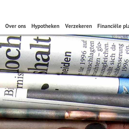
Over ons
Hypotheken
Verzekeren
Financiële pl
Wat doen wij?
Oeps, een hypotheek (filmpje)
Zakelijk
Verzekeren
Hypotheekvormen
Particulier
Spaardiensten
Stappenplan
Pensioen
8 Tips
Hypotheekadvisering
Dát bedoelen we nou met
ontzorgen