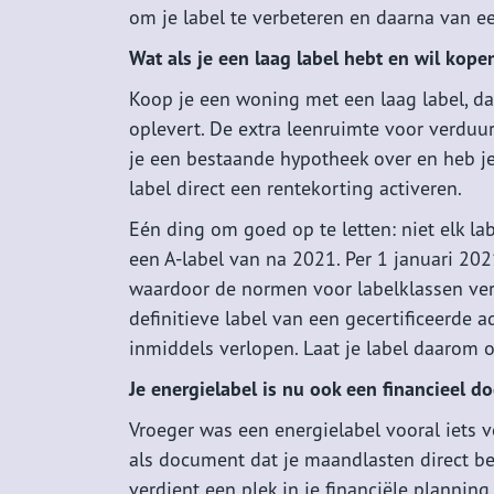
om je label te verbeteren en daarna van een
Wat als je een laag label hebt en wil kope
Koop je een woning met een laag label, dan
oplevert. De extra leenruimte voor verduu
je een bestaande hypotheek over en heb j
label direct een rentekorting activeren.
Eén ding om goed op te letten: niet elk lab
een A-label van na 2021. Per 1 januari 2
waardoor de normen voor labelklassen ver
definitieve label van een gecertificeerde ad
inmiddels verlopen. Laat je label daarom o
Je energielabel is nu ook een financieel 
Vroeger was een energielabel vooral iets v
als document dat je maandlasten direct beï
verdient een plek in je financiële planning.