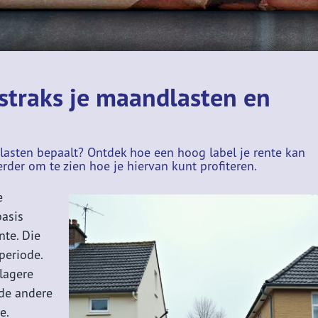
 straks je maandlasten en
n
dlasten bepaalt? Ontdek hoe een hoog label je rente kan
erder om te zien hoe je hiervan kunt profiteren.
e
basis
nte. Die
periode.
 lagere
 de andere
e.