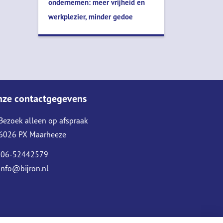
ondernemen: meer vrijheid en
werkplezier, minder gedoe
nze contactgegevens
Bezoek alleen op afspraak
6026 PX Maarheeze
06-52442579
info@bijron.nl