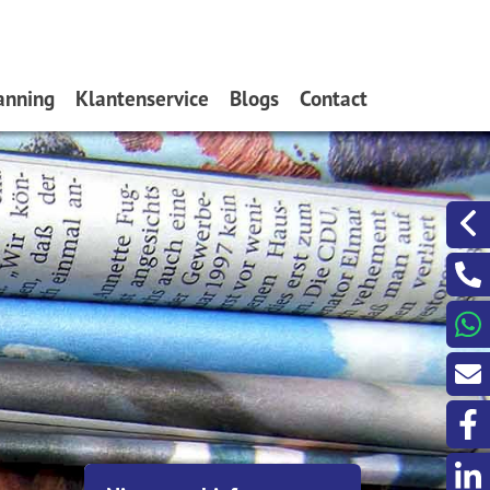
anning
Klantenservice
Blogs
Contact
Schadeformulieren
Zakelijke identiteitsfraude
Een berichtje sturen?
Aanrijdingformulier
Goede voornemens
Even met ons Videobe
Formulieren Waarborgfonds
Inzicht geeft rust
Serviceformulieren
Risico-opslag op hypotheken
Door de bomen uw pensioen ni
meer zien
Asbest en de hypotheek
Verstandig overwaarde