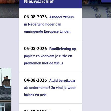
Nieuwsarchief
verzilveren
Storm, gelukkig verzekerd of ?
06-08-2026
Aandeel zzp'ers
Cryptocurrency....van theorie n
in Nederland hoger dan
praktijk
omringende Europese landen.
Zorgeloos met pensioen
De aflossingsvrije hypotheek...
05-08-2026
Familielening op
tikkende tijdbom?
papier: zo voorkom je ruzie en
Confectie of maatpak
problemen met de fiscus
04-08-2026
Altijd bereikbaar
als ondernemer? Zo vind je weer
balans en rust