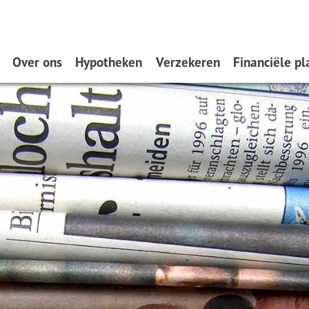
Over ons
Hypotheken
Verzekeren
Financiële pl
Wat doen wij?
Oeps, een hypotheek (filmpje)
Zakelijk
Verzekeren
Hypotheekvormen
Particulier
Spaardiensten
Stappenplan
Pensioen
8 Tips
Hypotheekadvisering
Dát bedoelen we nou met
ontzorgen