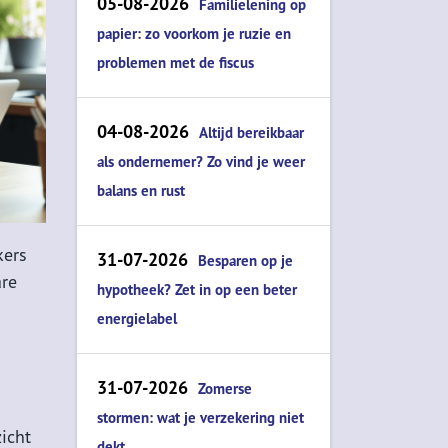
05-08-2026
Familielening op
papier: zo voorkom je ruzie en
problemen met de fiscus
04-08-2026
Altijd bereikbaar
als ondernemer? Zo vind je weer
balans en rust
kers
31-07-2026
Besparen op je
are
hypotheek? Zet in op een beter
energielabel
31-07-2026
Zomerse
stormen: wat je verzekering niet
icht
dekt