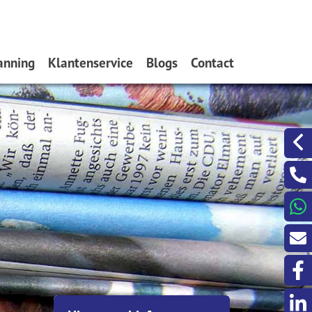
anning
Klantenservice
Blogs
Contact
Schadeformulieren
Zakelijke identiteitsfraude
Een berichtje sturen?
Aanrijdingformulier
Goede voornemens
Even met ons Videobe
Formulieren Waarborgfonds
Inzicht geeft rust
Serviceformulieren
Risico-opslag op hypotheken
Door de bomen uw pensioen ni
meer zien
Asbest en de hypotheek
Verstandig overwaarde