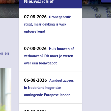
Nieuwsarchief
verzilveren
Storm, gelukkig verzekerd of ?
07-08-2026
Dronegebruik
Cryptocurrency....van theorie n
stijgt, maar dekking is vaak
praktijk
ontoereikend
Zorgeloos met pensioen
De aflossingsvrije hypotheek...
07-08-2026
Huis bouwen of
tikkende tijdbom?
en en
verbouwen? Dit moet je weten
Confectie of maatpak
over een bouwdepot
06-08-2026
Aandeel zzp'ers
in Nederland hoger dan
omringende Europese landen.