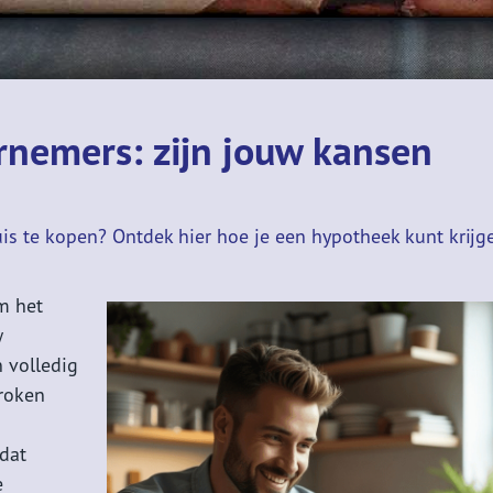
nemers: zijn jouw kansen
s te kopen? Ontdek hier hoe je een hypotheek kunt krijg
m het
w
 volledig
proken
dat
e